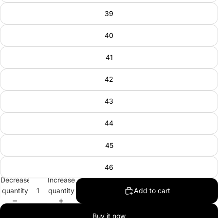
39
40
41
42
43
44
45
46
Decrease
Increase
quantity
quantity
Add to cart
Buy it now