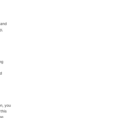
, and
y,
ing
ed
on, you
this
ing