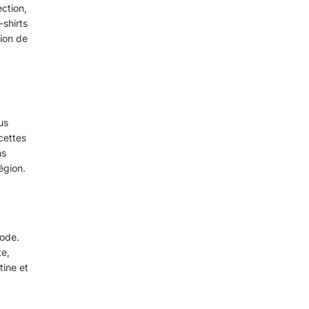
ction,
-shirts
ion de
us
cettes
ns
égion.
mode.
te,
tine et