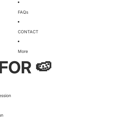
FAQs
CONTACT
More
FOR 🍉
ession
un