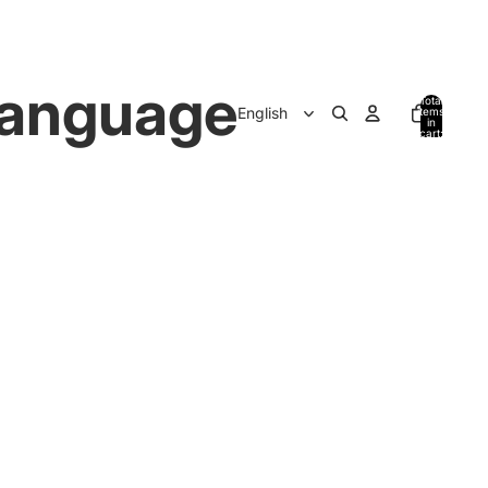
anguage
Total
items
in
cart:
0