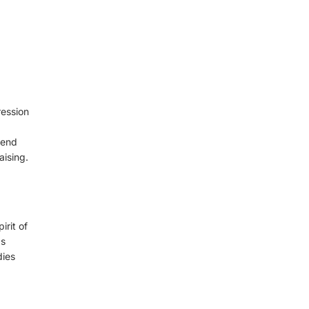
ression
cend
ising.
irit of
as
dies