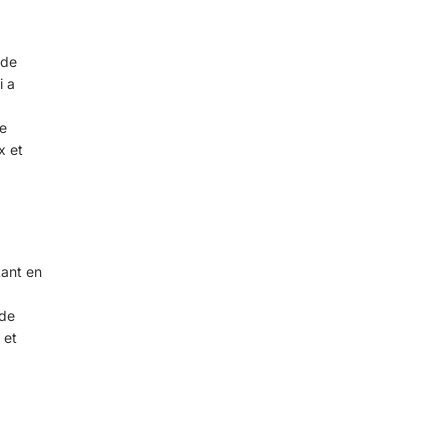
 de
i a
re
x et
ant en
 de
 et